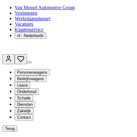
Van Mossel Automotive Group
Vestigingen
Werkplaatsplanner
Vacatures
Klantenservice
nl
- Nederlands
Personenwagens
Bedrijfswagens
Lease
Onderhoud
Schade
Diensten
Zakelijk
Contact
Terug