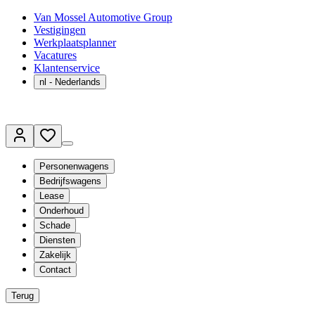
Van Mossel Automotive Group
Vestigingen
Werkplaatsplanner
Vacatures
Klantenservice
nl
- Nederlands
Personenwagens
Bedrijfswagens
Lease
Onderhoud
Schade
Diensten
Zakelijk
Contact
Terug