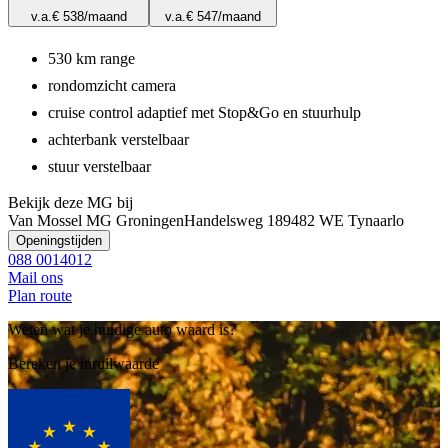
v.a.
€ 538
/maand
v.a.
€ 547
/maand
530 km range
rondomzicht camera
cruise control adaptief met Stop&Go en stuurhulp
achterbank verstelbaar
stuur verstelbaar
Bekijk deze MG bij
Van Mossel MG Groningen
Handelsweg 18
9482 WE Tynaarlo
Openingstijden
088 0014012
Mail ons
Plan route
Weten wat je huidige auto waard is?
Bereken je inruilwaarde