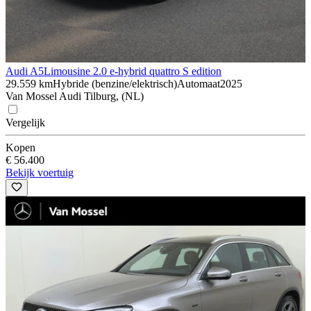
Audi A5
Limousine 2.0 e-hybrid quattro S edition
29.559 km
Hybride (benzine/elektrisch)
Automaat
2025
Van Mossel Audi Tilburg, (NL)
Vergelijk
Kopen
€ 56.400
Bekijk voertuig