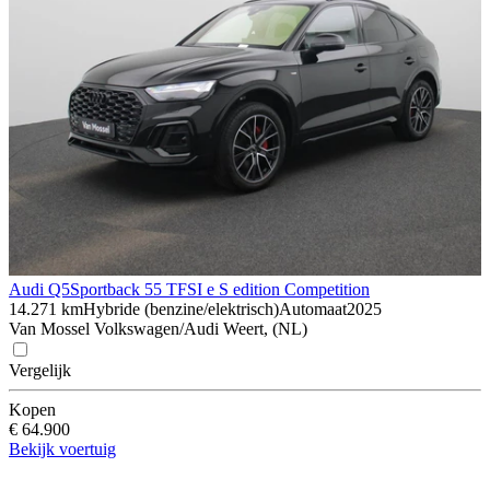
Audi Q5
Sportback 55 TFSI e S edition Competition
14.271 km
Hybride (benzine/elektrisch)
Automaat
2025
Van Mossel Volkswagen/Audi Weert, (NL)
Vergelijk
Kopen
€ 64.900
Bekijk voertuig