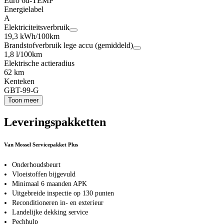
Euro 6d-TEMP
Energielabel
A
Elektriciteitsverbruik
19,3 kWh/100km
Brandstofverbruik lege accu (gemiddeld)
1,8 l/100km
Elektrische actieradius
62 km
Kenteken
GBT-99-G
Toon meer
Leveringspakketten
Van Mossel Servicepakket Plus
Onderhoudsbeurt
Vloeistoffen bijgevuld
Minimaal 6 maanden APK
Uitgebreide inspectie op 130 punten
Reconditioneren in- en exterieur
Landelijke dekking service
Pechhulp