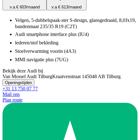
v.a.
€ 603
/maand
v.a.
€ 613
/maand
Velgen, 5-dubbelspaak-ster S-design, glansgedraaid, 8,0Jx19,
bandenmaat 235/35 R19 (C2T)
Audi smartphone interface plus (IU4)
lederen/stof bekleding
Stoelverwarming voorin (4A3)
MMI navigatie plus (7UG)
Bekijk deze Audi bij
Van Mossel Audi Tilburg
Kraaivenstraat 14
5048 AB Tilburg
Openingstijden
+31 13 750 07 77
Mail ons
Plan route