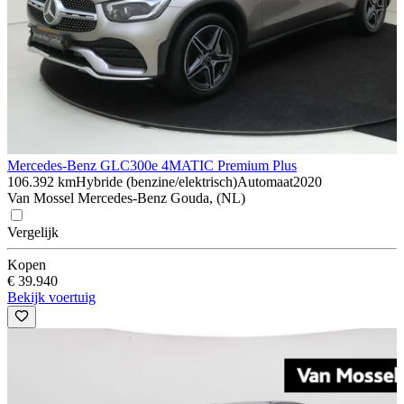
Mercedes-Benz GLC
300e 4MATIC Premium Plus
106.392 km
Hybride (benzine/elektrisch)
Automaat
2020
Van Mossel Mercedes-Benz Gouda, (NL)
Vergelijk
Kopen
€ 39.940
Bekijk voertuig