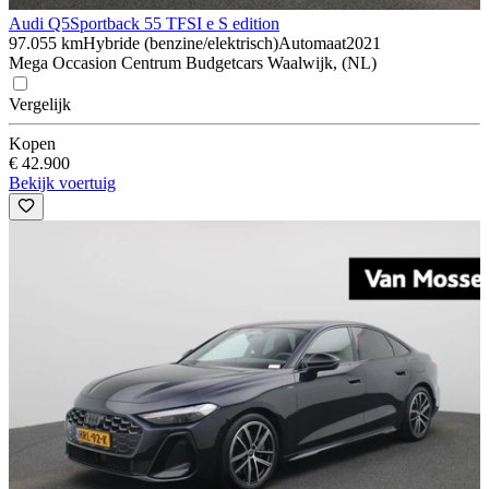
Audi Q5
Sportback 55 TFSI e S edition
97.055 km
Hybride (benzine/elektrisch)
Automaat
2021
Mega Occasion Centrum Budgetcars Waalwijk, (NL)
Vergelijk
Kopen
€ 42.900
Bekijk voertuig