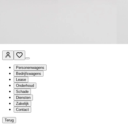
Van Mossel Automotive Group
Vestigingen
Werkplaatsplanner
Vacatures
Klantenservice
nl
- Nederlands
Personenwagens
Bedrijfswagens
Lease
Onderhoud
Schade
Diensten
Zakelijk
Contact
Terug