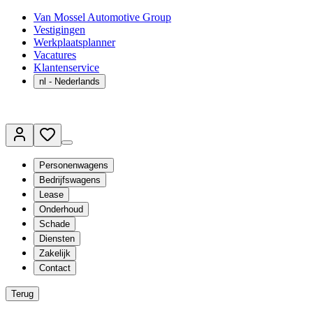
Van Mossel Automotive Group
Vestigingen
Werkplaatsplanner
Vacatures
Klantenservice
nl
- Nederlands
Personenwagens
Bedrijfswagens
Lease
Onderhoud
Schade
Diensten
Zakelijk
Contact
Terug