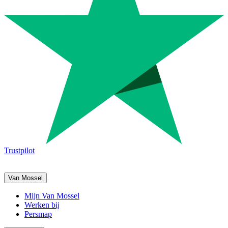
Trustpilot
Van Mossel
Mijn Van Mossel
Werken bij
Persmap