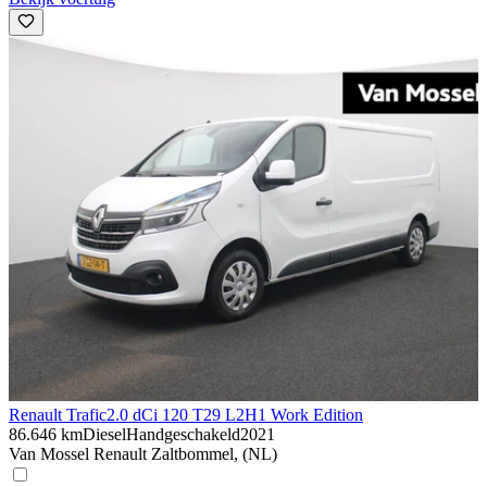
Renault Trafic
2.0 dCi 120 T29 L2H1 Work Edition
86.646 km
Diesel
Handgeschakeld
2021
Van Mossel Renault Zaltbommel, (NL)