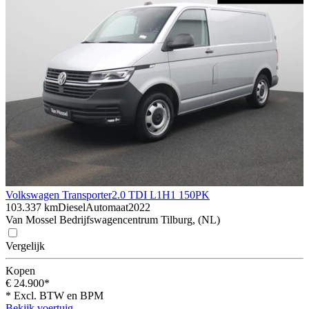
Volkswagen Transporter
2.0 TDI L1H1 150PK
103.337 km
Diesel
Automaat
2022
Van Mossel Bedrijfswagencentrum Tilburg, (NL)
Vergelijk
Kopen
€ 24.900*
* Excl. BTW en BPM
Bekijk voertuig