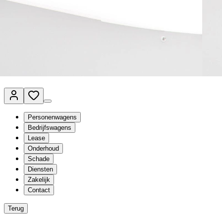
Van Mossel Automotive Group
Vestigingen
Werkplaatsplanner
Vacatures
Klantenservice
nl
- Nederlands
Personenwagens
Bedrijfswagens
Lease
Onderhoud
Schade
Diensten
Zakelijk
Contact
Terug