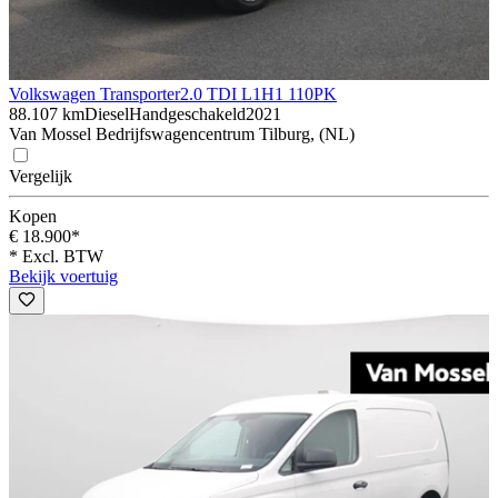
Volkswagen Transporter
2.0 TDI L1H1 110PK
88.107 km
Diesel
Handgeschakeld
2021
Van Mossel Bedrijfswagencentrum Tilburg, (NL)
Vergelijk
Kopen
€ 18.900*
* Excl. BTW
Bekijk voertuig