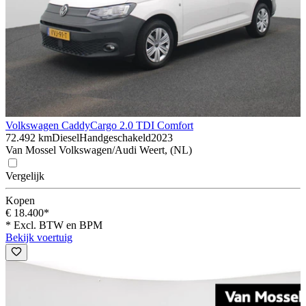
Volkswagen Caddy
Cargo 2.0 TDI Comfort
72.492 km
Diesel
Handgeschakeld
2023
Van Mossel Volkswagen/Audi Weert, (NL)
Vergelijk
Kopen
€ 18.400*
* Excl. BTW en BPM
Bekijk voertuig