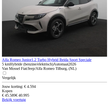
Alfa Romeo Junior
1.2 Turbo Hybrid Ibrida Sport Speciale
5 km
Hybride (benzine/elektrisch)
Automaat
2026
Van Mossel Fiat/Jeep/Alfa Romeo Tilburg, (NL)
Vergelijk
Jouw korting: € 4.594
Kopen
€ 45.589
€ 40.995
Bekijk voertuig