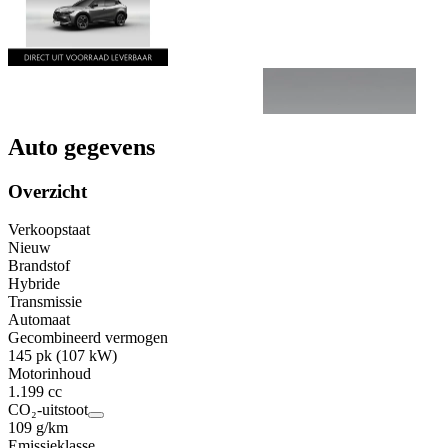
Auto gegevens
Overzicht
Verkoopstaat
Nieuw
Brandstof
Hybride
Transmissie
Automaat
Gecombineerd vermogen
145 pk (107 kW)
Motorinhoud
1.199 cc
CO₂-uitstoot
109 g/km
Emissieklasse