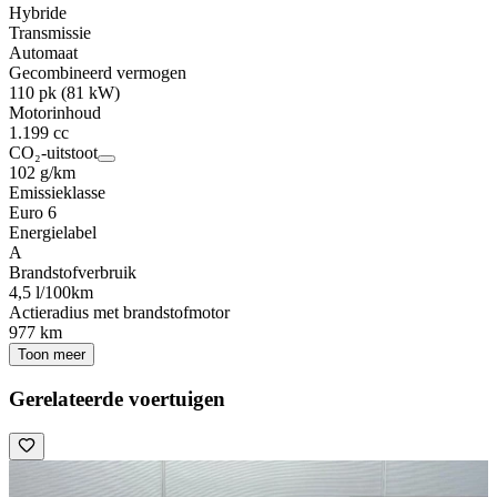
Hybride
Transmissie
Automaat
Gecombineerd vermogen
110 pk (81 kW)
Motorinhoud
1.199 cc
CO₂-uitstoot
102 g/km
Emissieklasse
Euro 6
Energielabel
A
Brandstofverbruik
4,5 l/100km
Actieradius met brandstofmotor
977 km
Toon meer
Gerelateerde voertuigen