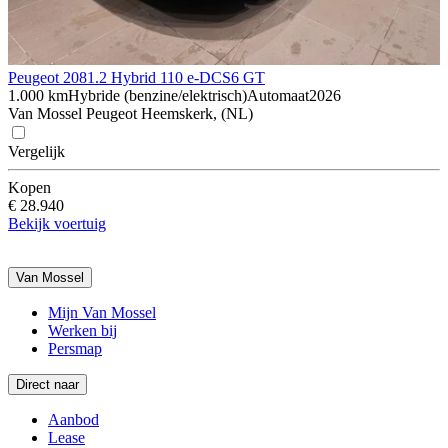
Peugeot 208
1.2 Hybrid 110 e-DCS6 GT
1.000 km
Hybride (benzine/elektrisch)
Automaat
2026
Van Mossel Peugeot Heemskerk, (NL)
Vergelijk
Kopen
€ 28.940
Bekijk voertuig
Van Mossel
Mijn Van Mossel
Werken bij
Persmap
Direct naar
Aanbod
Lease