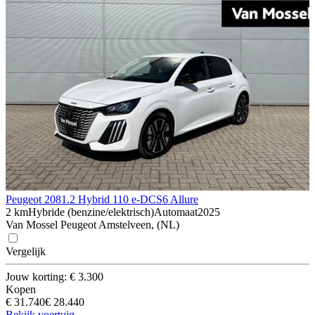
Peugeot 208
1.2 Hybrid 110 e-DCS6 Allure
2 km
Hybride (benzine/elektrisch)
Automaat
2025
Van Mossel Peugeot Amstelveen, (NL)
Vergelijk
Jouw korting: € 3.300
Kopen
€ 31.740
€ 28.440
Bekijk voertuig