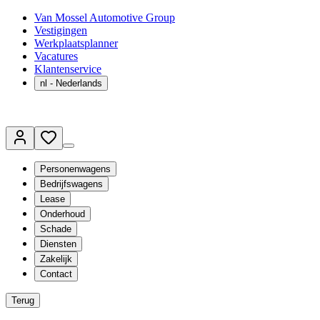
Van Mossel Automotive Group
Vestigingen
Werkplaatsplanner
Vacatures
Klantenservice
nl
- Nederlands
Personenwagens
Bedrijfswagens
Lease
Onderhoud
Schade
Diensten
Zakelijk
Contact
Terug