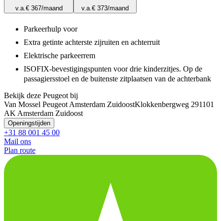
v.a.
€ 367
/maand
v.a.
€ 373
/maand
Parkeerhulp voor
Extra getinte achterste zijruiten en achterruit
Elektrische parkeerrem
ISOFIX-bevestigingspunten voor drie kinderzitjes. Op de
passagiersstoel en de buitenste zitplaatsen van de achterbank
Bekijk deze Peugeot bij
Van Mossel Peugeot Amsterdam Zuidoost
Klokkenbergweg 29
1101
AK Amsterdam Zuidoost
Openingstijden
+31 88 001 45 00
Mail ons
Plan route