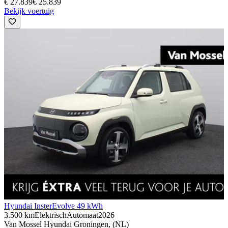
€ 27.839
€ 25.839
Bekijk voertuig
Hyundai Inster
Evolve 49 kWh
3.500 km
Elektrisch
Automaat
2026
Van Mossel Hyundai Groningen, (NL)