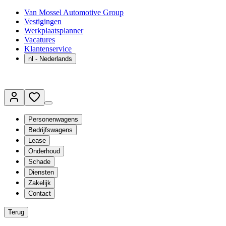
Van Mossel Automotive Group
Vestigingen
Werkplaatsplanner
Vacatures
Klantenservice
nl
- Nederlands
Personenwagens
Bedrijfswagens
Lease
Onderhoud
Schade
Diensten
Zakelijk
Contact
Terug