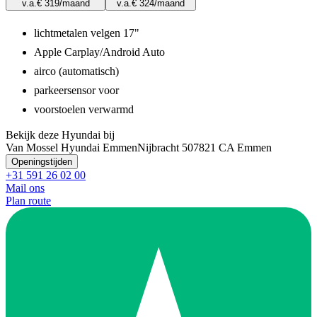
v.a.
€ 319
/maand
v.a.
€ 324
/maand
lichtmetalen velgen 17"
Apple Carplay/Android Auto
airco (automatisch)
parkeersensor voor
voorstoelen verwarmd
Bekijk deze Hyundai bij
Van Mossel Hyundai Emmen
Nijbracht 50
7821 CA Emmen
Openingstijden
+31 591 26 02 00
Mail ons
Plan route