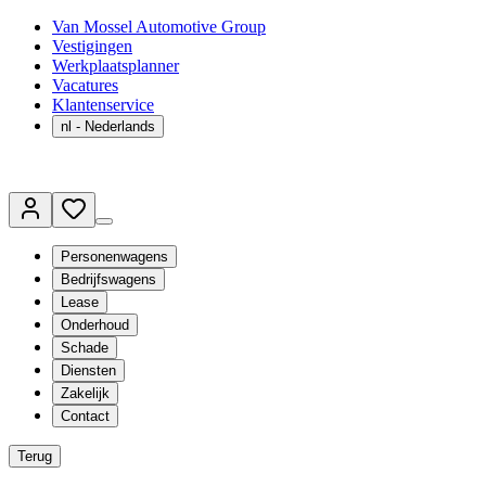
Van Mossel Automotive Group
Vestigingen
Werkplaatsplanner
Vacatures
Klantenservice
nl
- Nederlands
Personenwagens
Bedrijfswagens
Lease
Onderhoud
Schade
Diensten
Zakelijk
Contact
Terug