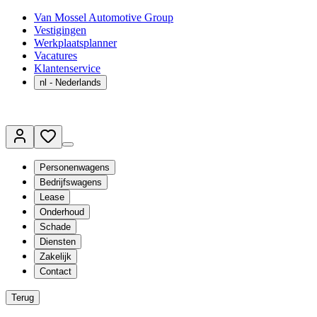
Van Mossel Automotive Group
Vestigingen
Werkplaatsplanner
Vacatures
Klantenservice
nl
- Nederlands
Personenwagens
Bedrijfswagens
Lease
Onderhoud
Schade
Diensten
Zakelijk
Contact
Terug