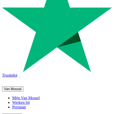
Trustpilot
Van Mossel
Mijn Van Mossel
Werken bij
Persmap