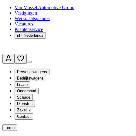
Van Mossel Automotive Group
Vestigingen
Werkplaatsplanner
Vacatures
Klantenservice
nl
- Nederlands
Personenwagens
Bedrijfswagens
Lease
Onderhoud
Schade
Diensten
Zakelijk
Contact
Terug