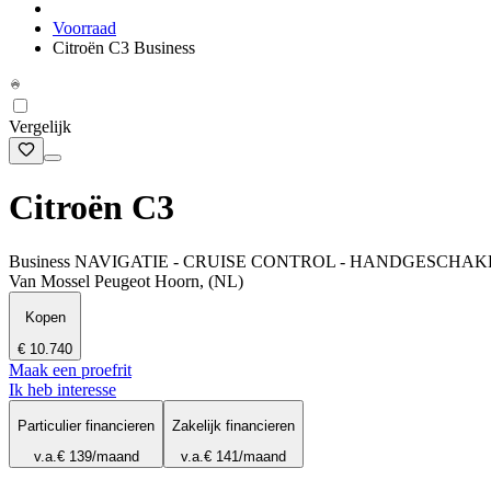
Voorraad
Citroën C3 Business
Vergelijk
Citroën C3
Business NAVIGATIE - CRUISE CONTROL - HANDGESCHA
Van Mossel Peugeot Hoorn, (NL)
Kopen
€ 10.740
Maak een proefrit
Ik heb interesse
Particulier financieren
Zakelijk financieren
v.a.
€ 139
/maand
v.a.
€ 141
/maand