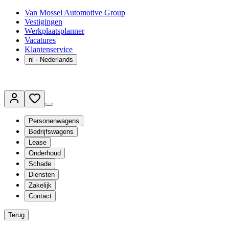
Van Mossel Automotive Group
Vestigingen
Werkplaatsplanner
Vacatures
Klantenservice
nl
- Nederlands
Personenwagens
Bedrijfswagens
Lease
Onderhoud
Schade
Diensten
Zakelijk
Contact
Terug