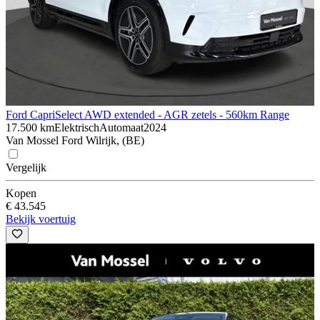
Ford Capri
Select AWD extended - AGR zetels - 560km Range
17.500 km
Elektrisch
Automaat
2024
Van Mossel Ford Wilrijk, (BE)
Vergelijk
Kopen
€ 43.545
Bekijk voertuig