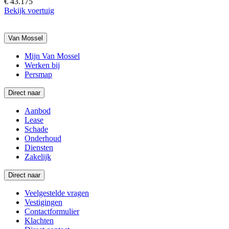
€ 43.175
Bekijk voertuig
Van Mossel
Mijn Van Mossel
Werken bij
Persmap
Direct naar
Aanbod
Lease
Schade
Onderhoud
Diensten
Zakelijk
Direct naar
Veelgestelde vragen
Vestigingen
Contactformulier
Klachten