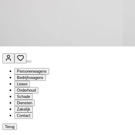
Van Mossel Automotive Group
Vestigingen
Werkplaatsplanner
Vacatures
Klantenservice
nl
- Nederlands
Personenwagens
Bedrijfswagens
Lease
Onderhoud
Schade
Diensten
Zakelijk
Contact
Terug