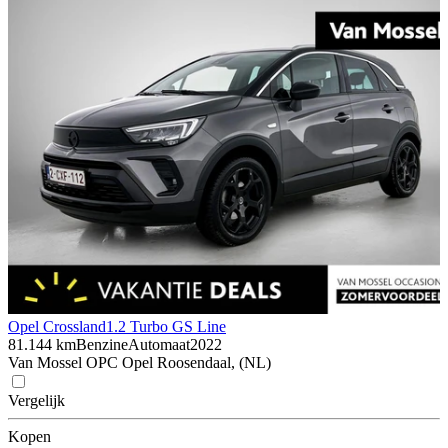
Opel Crossland
1.2 Turbo GS Line
81.144 km
Benzine
Automaat
2022
Van Mossel OPC Opel Roosendaal, (NL)
Vergelijk
Kopen