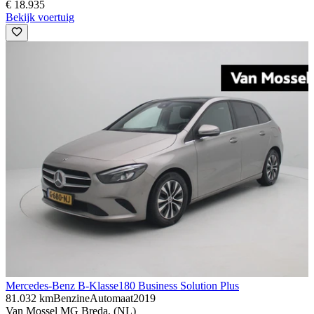
€ 18.935
Bekijk voertuig
Mercedes-Benz B-Klasse
180 Business Solution Plus
81.032 km
Benzine
Automaat
2019
Van Mossel MG Breda, (NL)