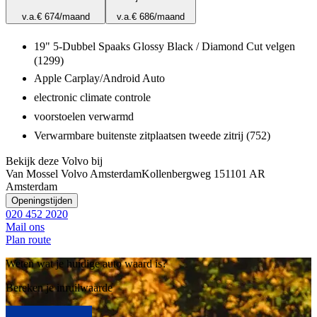
v.a.
€ 674
/maand
v.a.
€ 686
/maand
19" 5-Dubbel Spaaks Glossy Black / Diamond Cut velgen
(1299)
Apple Carplay/Android Auto
electronic climate controle
voorstoelen verwarmd
Verwarmbare buitenste zitplaatsen tweede zitrij (752)
Bekijk deze Volvo bij
Van Mossel Volvo Amsterdam
Kollenbergweg 15
1101 AR
Amsterdam
Openingstijden
020 452 2020
Mail ons
Plan route
Weten wat je huidige auto waard is?
Bereken je inruilwaarde