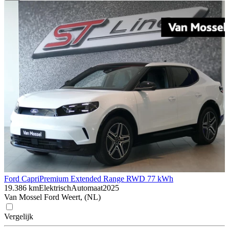
Ford Capri
Premium Extended Range RWD 77 kWh
19.386 km
Elektrisch
Automaat
2025
Van Mossel Ford Weert, (NL)
Vergelijk