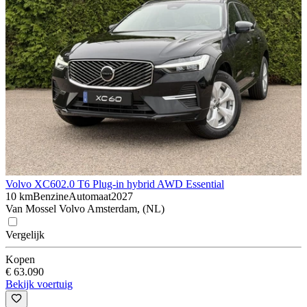
Volvo XC60
2.0 T6 Plug-in hybrid AWD Essential
10 km
Benzine
Automaat
2027
Van Mossel Volvo Amsterdam, (NL)
Vergelijk
Kopen
€ 63.090
Bekijk voertuig