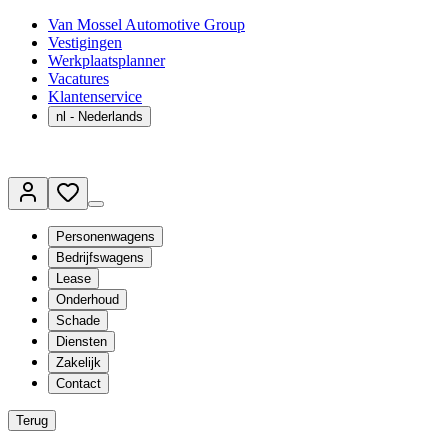
Van Mossel Automotive Group
Vestigingen
Werkplaatsplanner
Vacatures
Klantenservice
nl
- Nederlands
Personenwagens
Bedrijfswagens
Lease
Onderhoud
Schade
Diensten
Zakelijk
Contact
Terug