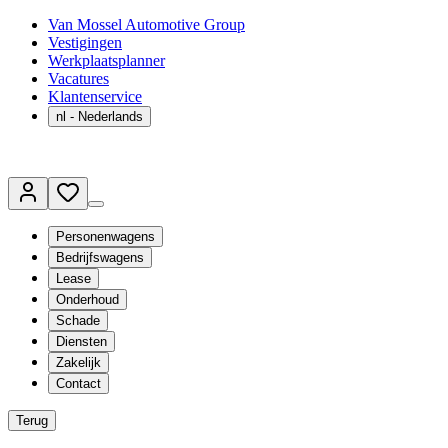
Van Mossel Automotive Group
Vestigingen
Werkplaatsplanner
Vacatures
Klantenservice
nl
- Nederlands
Personenwagens
Bedrijfswagens
Lease
Onderhoud
Schade
Diensten
Zakelijk
Contact
Terug