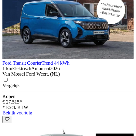
Ford Transit Courier
Trend 44 kWh
1 km
Elektrisch
Automaat
2026
Van Mossel Ford Weert, (NL)
Vergelijk
Kopen
€ 27.515*
* Excl. BTW
Bekijk voertuig