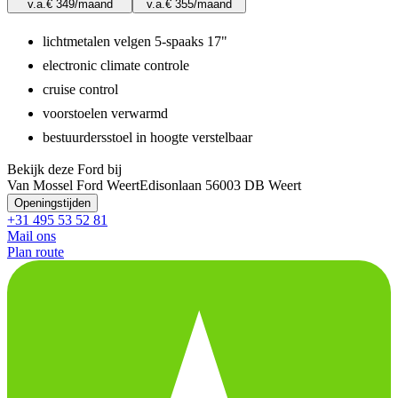
v.a.
€ 349
/maand
v.a.
€ 355
/maand
lichtmetalen velgen 5-spaaks 17"
electronic climate controle
cruise control
voorstoelen verwarmd
bestuurdersstoel in hoogte verstelbaar
Bekijk deze Ford bij
Van Mossel Ford Weert
Edisonlaan 5
6003 DB Weert
Openingstijden
+31 495 53 52 81
Mail ons
Plan route