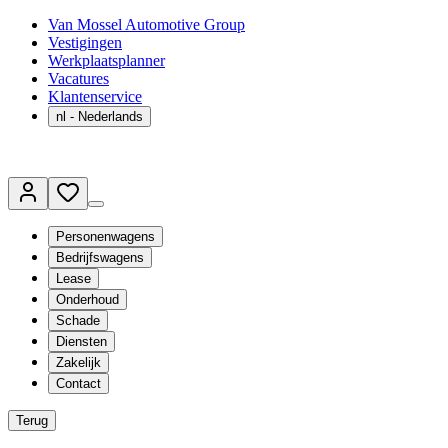
Van Mossel Automotive Group
Vestigingen
Werkplaatsplanner
Vacatures
Klantenservice
nl
- Nederlands
Personenwagens
Bedrijfswagens
Lease
Onderhoud
Schade
Diensten
Zakelijk
Contact
Terug