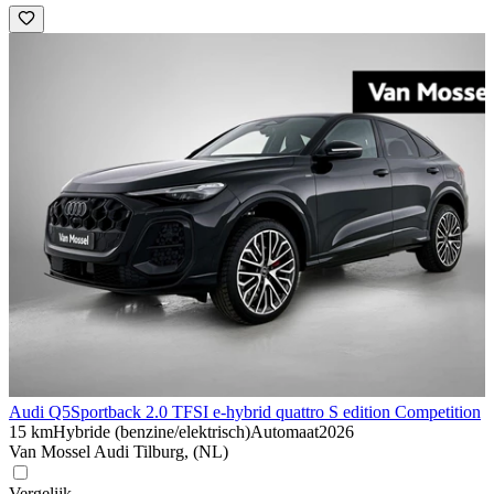
Audi Q5
Sportback 2.0 TFSI e-hybrid quattro S edition Competition
15 km
Hybride (benzine/elektrisch)
Automaat
2026
Van Mossel Audi Tilburg, (NL)
Vergelijk