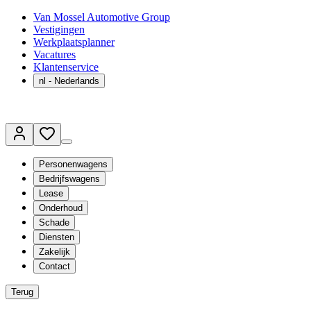
Van Mossel Automotive Group
Vestigingen
Werkplaatsplanner
Vacatures
Klantenservice
nl
- Nederlands
Personenwagens
Bedrijfswagens
Lease
Onderhoud
Schade
Diensten
Zakelijk
Contact
Terug