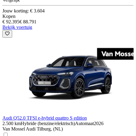
Jouw korting: € 3.604
Kopen
€ 92.395
€ 88.791
Bekijk voertuig
Audi Q5
2.0 TFSI e-hybrid quattro S edition
2.500 km
Hybride (benzine/elektrisch)
Automaat
2026
Van Mossel Audi Tilburg, (NL)