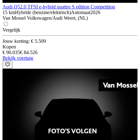
Audi Q5
2.0 TFSI e-hybrid quattro S edition Competition
15 km
Hybride (benzine/elektrisch)
Automaat
2026
Van Mossel Volkswagen/Audi Weert, (NL)
Vergelijk
Jouw korting: € 5.509
Kopen
€ 90.035
€ 84.526
Bekijk voertuig