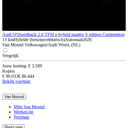
Audi Q5
Sportback 2.0 TFSI e-hybrid quattro S edition Competition
15 km
Hybride (benzine/elektrisch)
Automaat
2026
Van Mossel Volkswagen/Audi Weert, (NL)
Vergelijk
Jouw korting: € 3.589
Kopen
€ 90.033
€ 86.444
Bekijk voertuig
Van Mossel
Mijn Van Mossel
Werken bij
Persmap
Direct naar