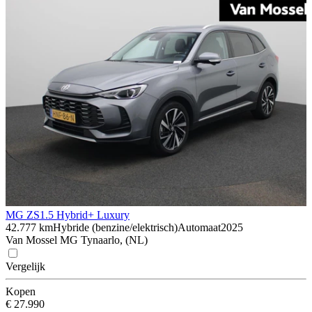
MG ZS
1.5 Hybrid+ Luxury
42.777 km
Hybride (benzine/elektrisch)
Automaat
2025
Van Mossel MG Tynaarlo, (NL)
Vergelijk
Kopen
€ 27.990