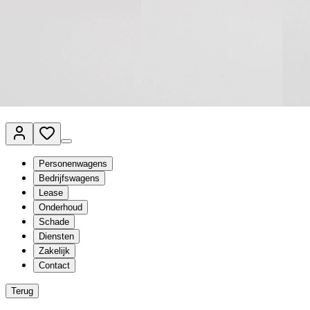
Van Mossel Automotive Group
Vestigingen
Werkplaatsplanner
Vacatures
Klantenservice
nl
- Nederlands
Personenwagens
Bedrijfswagens
Lease
Onderhoud
Schade
Diensten
Zakelijk
Contact
Terug