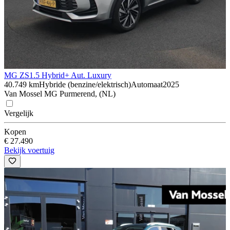
MG ZS
1.5 Hybrid+ Aut. Luxury
40.749 km
Hybride (benzine/elektrisch)
Automaat
2025
Van Mossel MG Purmerend, (NL)
Vergelijk
Kopen
€ 27.490
Bekijk voertuig