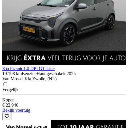
Kia Picanto
1.0 DPI GT-Line
19.198 km
Benzine
Handgeschakeld
2025
Van Mossel Kia Zwolle, (NL)
Vergelijk
Kopen
€ 22.940
Bekijk voertuig