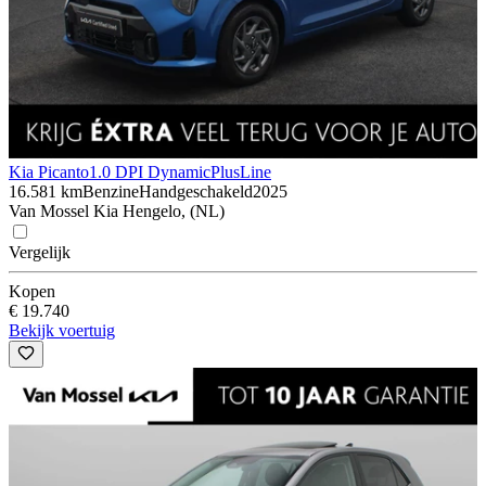
Kia Picanto
1.0 DPI DynamicPlusLine
16.581 km
Benzine
Handgeschakeld
2025
Van Mossel Kia Hengelo, (NL)
Vergelijk
Kopen
€ 19.740
Bekijk voertuig