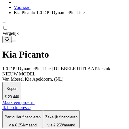
Voorraad
Kia Picanto 1.0 DPI DynamicPlusLine
Vergelijk
Kia Picanto
1.0 DPI DynamicPlusLine | DUBBELE UITLAATsierstuk |
NIEUW MODEL |
Van Mossel Kia Apeldoorn, (NL)
Kopen
€ 20.440
Maak een proefrit
Ik heb interesse
Particulier financieren
Zakelijk financieren
v.a.
€ 254
/maand
v.a.
€ 258
/maand