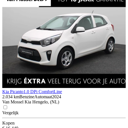
Kia Picanto
1.0 DPi ComfortLine
2.034 km
Benzine
Automaat
2024
Van Mossel Kia Hengelo, (NL)
Vergelijk
Kopen