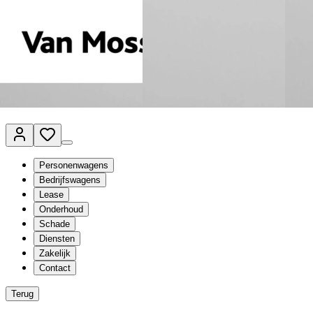
Van Mossel Automotive Group
Vestigingen
Werkplaatsplanner
Vacatures
Klantenservice
nl
- Nederlands
Personenwagens
Bedrijfswagens
Lease
Onderhoud
Schade
Diensten
Zakelijk
Contact
Terug