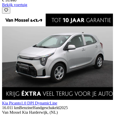
€ 16.440
Bekijk voertuig
Kia Picanto
1.0 DPI DynamicLine
16.011 km
Benzine
Handgeschakeld
2025
Van Mossel Kia Harderwijk, (NL)