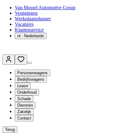
Van Mossel Automotive Group
Vestigingen
Werkplaatsplanner
Vacatures
Klantenservice
nl
- Nederlands
Personenwagens
Bedrijfswagens
Lease
Onderhoud
Schade
Diensten
Zakelijk
Contact
Terug