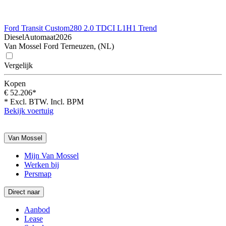
Ford Transit Custom
280 2.0 TDCI L1H1 Trend
Diesel
Automaat
2026
Van Mossel Ford Terneuzen, (NL)
Vergelijk
Kopen
€ 52.206*
* Excl. BTW. Incl. BPM
Bekijk voertuig
Van Mossel
Mijn Van Mossel
Werken bij
Persmap
Direct naar
Aanbod
Lease