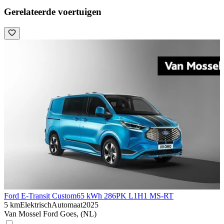
Gerelateerde voertuigen
Ford E-Transit Custom
65 kWh 286PK L1H1 MS-RT
5 km
Elektrisch
Automaat
2025
Van Mossel Ford Goes, (NL)