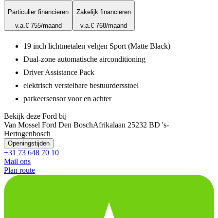
Particulier financieren
Zakelijk financieren
v.a.
€ 755
/maand
v.a.
€ 768
/maand
19 inch lichtmetalen velgen Sport (Matte Black)
Dual-zone automatische airconditioning
Driver Assistance Pack
elektrisch verstelbare bestuurdersstoel
parkeersensor voor en achter
Bekijk deze Ford bij
Van Mossel Ford Den Bosch
Afrikalaan 2
5232 BD 's-
Hertogenbosch
Openingstijden
+31 73 648 70 10
Mail ons
Plan route