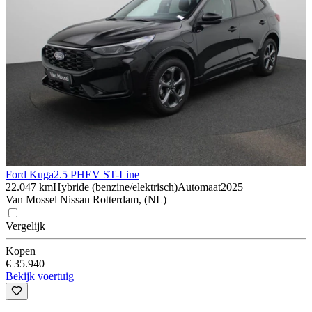
Ford Kuga
2.5 PHEV ST-Line
22.047 km
Hybride (benzine/elektrisch)
Automaat
2025
Van Mossel Nissan Rotterdam, (NL)
Vergelijk
Kopen
€ 35.940
Bekijk voertuig