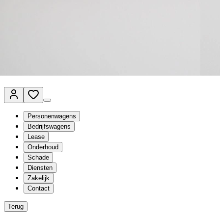
Van Mossel Automotive Group
Vestigingen
Werkplaatsplanner
Vacatures
Klantenservice
nl
- Nederlands
Personenwagens
Bedrijfswagens
Lease
Onderhoud
Schade
Diensten
Zakelijk
Contact
Terug