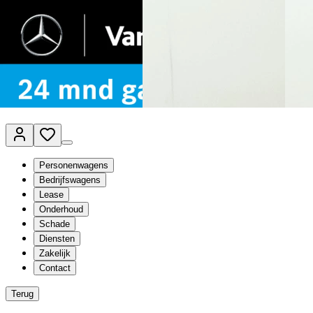
Van Mossel Automotive Group
Vestigingen
Werkplaatsplanner
Vacatures
Klantenservice
nl
- Nederlands
Personenwagens
Bedrijfswagens
Lease
Onderhoud
Schade
Diensten
Zakelijk
Contact
Terug