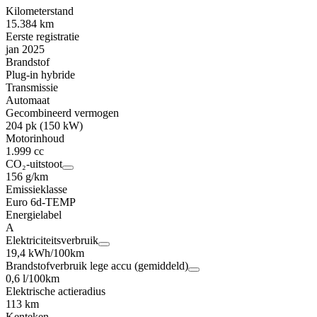
Kilometerstand
15.384 km
Eerste registratie
jan 2025
Brandstof
Plug-in hybride
Transmissie
Automaat
Gecombineerd vermogen
204 pk (150 kW)
Motorinhoud
1.999 cc
CO₂-uitstoot
156 g/km
Emissieklasse
Euro 6d-TEMP
Energielabel
A
Elektriciteitsverbruik
19,4 kWh/100km
Brandstofverbruik lege accu (gemiddeld)
0,6 l/100km
Elektrische actieradius
113 km
Kenteken