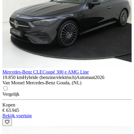
Mercedes-Benz CLE
Coupé 300 e AMG Line
19.850 km
Hybride (benzine/elektrisch)
Automaat
2026
Van Mossel Mercedes-Benz Gouda, (NL)
Vergelijk
Kopen
€ 63.945
Bekijk voertuig