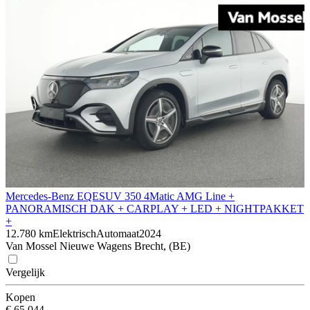
Mercedes-Benz EQE
SUV 350 4Matic AMG Line +
PANORAMISCH DAK + CARPLAY + LED + NIGHTPAKKET
+
12.780 km
Elektrisch
Automaat
2024
Van Mossel Nieuwe Wagens Brecht, (BE)
Vergelijk
Kopen
€ 65.044