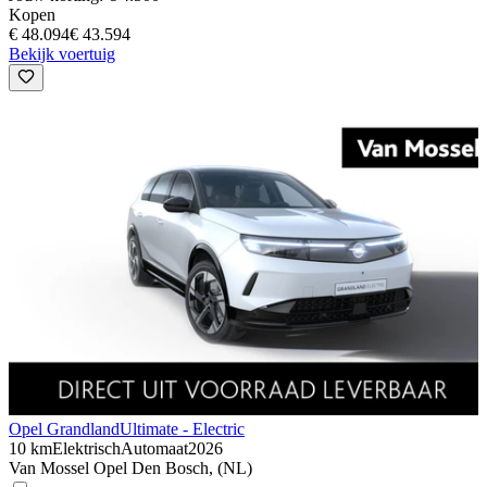
Kopen
€ 48.094
€ 43.594
Bekijk voertuig
Opel Grandland
Ultimate - Electric
10 km
Elektrisch
Automaat
2026
Van Mossel Opel Den Bosch, (NL)