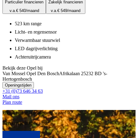
Particulier financieren
Zakelijk financieren
v.a.
€ 540
/maand
v.a.
€ 549
/maand
523 km range
Licht- en regensensor
Verwarmbaar stuurwiel
LED dagrijverlichting
Achteruitrijcamera
Bekijk deze Opel bij
Van Mossel Opel Den Bosch
Afrikalaan 2
5232 BD 's-
Hertogenbosch
Openingstijden
+31 (0)73 646 34 63
Mail ons
Plan route
Weten wat je huidige auto waard is?
Bereken je inruilwaarde