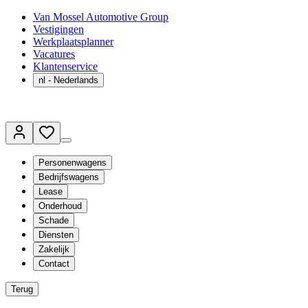
Van Mossel Automotive Group
Vestigingen
Werkplaatsplanner
Vacatures
Klantenservice
nl
- Nederlands
Personenwagens
Bedrijfswagens
Lease
Onderhoud
Schade
Diensten
Zakelijk
Contact
Terug