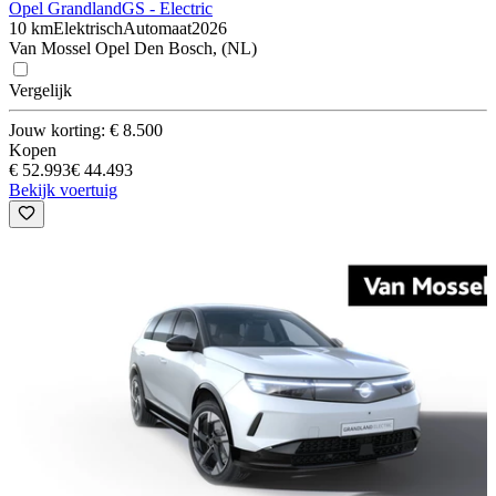
Opel Grandland
GS - Electric
10 km
Elektrisch
Automaat
2026
Van Mossel Opel Den Bosch, (NL)
Vergelijk
Jouw korting: € 8.500
Kopen
€ 52.993
€ 44.493
Bekijk voertuig