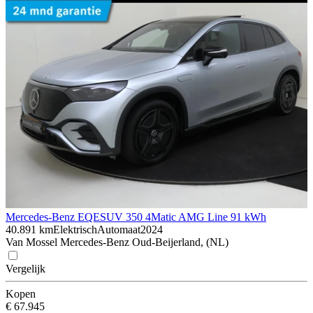
Mercedes-Benz EQE
SUV 350 4Matic AMG Line 91 kWh
40.891 km
Elektrisch
Automaat
2024
Van Mossel Mercedes-Benz Oud-Beijerland, (NL)
Vergelijk
Kopen
€ 67.945