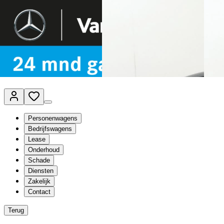
Van Mossel Automotive Group
Vestigingen
Werkplaatsplanner
Vacatures
Klantenservice
nl
- Nederlands
Personenwagens
Bedrijfswagens
Lease
Onderhoud
Schade
Diensten
Zakelijk
Contact
Terug