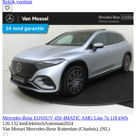
Bekijk voertuig
Mercedes-Benz EQS
SUV 450 4MATIC AMG Line 7p 118 kWh
126.132 km
Elektrisch
Automaat
2024
Van Mossel Mercedes-Benz Rotterdam (Charlois), (NL)