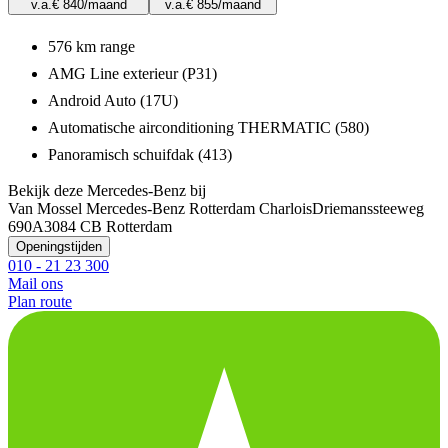
v.a.
€ 840
/maand
v.a.
€ 855
/maand
576 km range
AMG Line exterieur (P31)
Android Auto (17U)
Automatische airconditioning THERMATIC (580)
Panoramisch schuifdak (413)
Bekijk deze Mercedes-Benz bij
Van Mossel Mercedes-Benz Rotterdam Charlois
Driemanssteeweg
690A
3084 CB Rotterdam
Openingstijden
010 - 21 23 300
Mail ons
Plan route