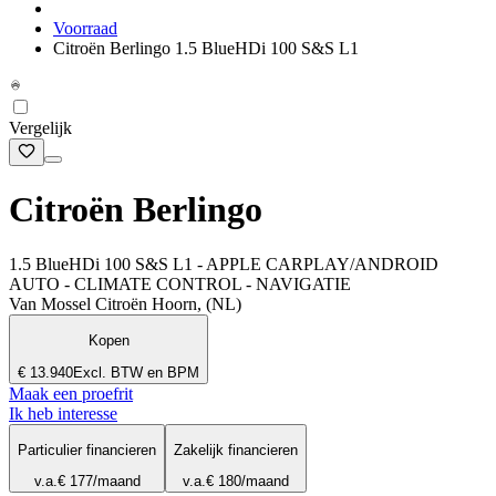
Voorraad
Citroën Berlingo 1.5 BlueHDi 100 S&S L1
Vergelijk
Citroën Berlingo
1.5 BlueHDi 100 S&S L1 - APPLE CARPLAY/ANDROID
AUTO - CLIMATE CONTROL - NAVIGATIE
Van Mossel Citroën Hoorn, (NL)
Kopen
€ 13.940
Excl. BTW en BPM
Maak een proefrit
Ik heb interesse
Particulier financieren
Zakelijk financieren
v.a.
€ 177
/maand
v.a.
€ 180
/maand