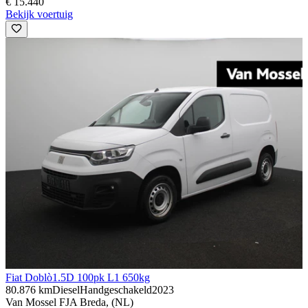
€ 15.440
Bekijk voertuig
Fiat Doblò
1.5D 100pk L1 650kg
80.876 km
Diesel
Handgeschakeld
2023
Van Mossel FJA Breda, (NL)