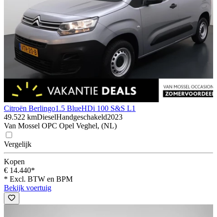
Citroën Berlingo
1.5 BlueHDi 100 S&S L1
49.522 km
Diesel
Handgeschakeld
2023
Van Mossel OPC Opel Veghel, (NL)
Vergelijk
Kopen
€ 14.440*
* Excl. BTW en BPM
Bekijk voertuig