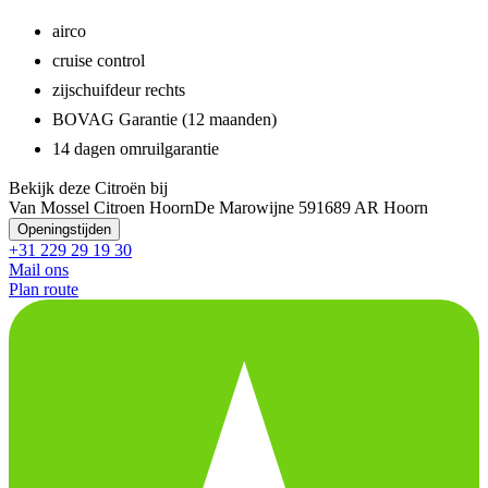
airco
cruise control
zijschuifdeur rechts
BOVAG Garantie (12 maanden)
14 dagen omruilgarantie
Bekijk deze Citroën bij
Van Mossel Citroen Hoorn
De Marowijne 59
1689 AR Hoorn
Openingstijden
+31 229 29 19 30
Mail ons
Plan route