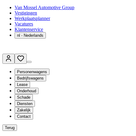
Van Mossel Automotive Group
Vestigingen
Werkplaatsplanner
Vacatures
Klantenservice
nl
- Nederlands
Personenwagens
Bedrijfswagens
Lease
Onderhoud
Schade
Diensten
Zakelijk
Contact
Terug