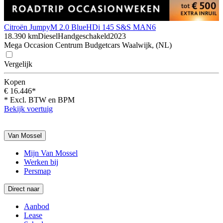
Citroën Jumpy
M 2.0 BlueHDi 145 S&S MAN6
18.390 km
Diesel
Handgeschakeld
2023
Mega Occasion Centrum Budgetcars Waalwijk, (NL)
Vergelijk
Kopen
€ 16.446*
* Excl. BTW en BPM
Bekijk voertuig
Van Mossel
Mijn Van Mossel
Werken bij
Persmap
Direct naar
Aanbod
Lease