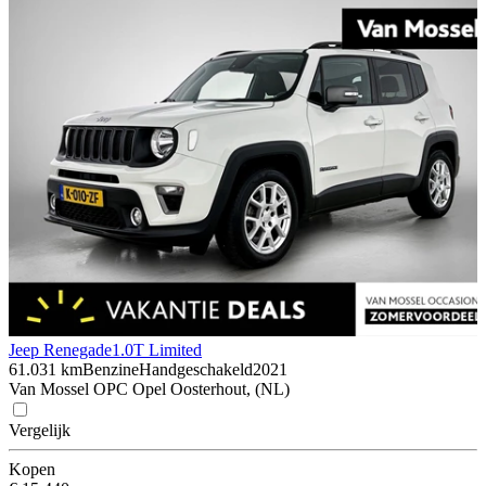
Jeep Renegade
1.0T Limited
61.031 km
Benzine
Handgeschakeld
2021
Van Mossel OPC Opel Oosterhout, (NL)
Vergelijk
Kopen