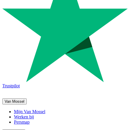
Trustpilot
Van Mossel
Mijn Van Mossel
Werken bij
Persmap