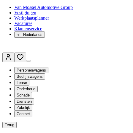
Van Mossel Automotive Group
Vestigingen
Werkplaatsplanner
Vacatures
Klantenservice
nl
- Nederlands
Personenwagens
Bedrijfswagens
Lease
Onderhoud
Schade
Diensten
Zakelijk
Contact
Terug