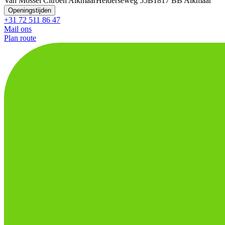
Van Mossel Citroen Alkmaar
Helderseweg 55B
1817 BB Alkmaar
Openingstijden
+31 72 511 86 47
Mail ons
Plan route