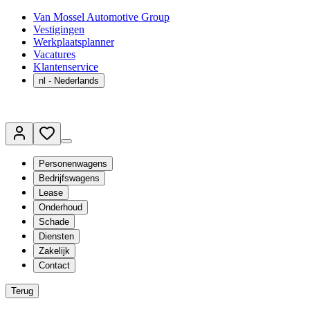
Van Mossel Automotive Group
Vestigingen
Werkplaatsplanner
Vacatures
Klantenservice
nl
- Nederlands
Personenwagens
Bedrijfswagens
Lease
Onderhoud
Schade
Diensten
Zakelijk
Contact
Terug