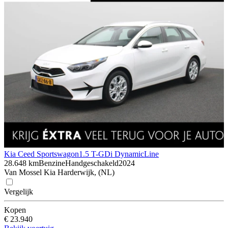
Kia Ceed Sportswagon
1.5 T-GDi DynamicLine
28.648 km
Benzine
Handgeschakeld
2024
Van Mossel Kia Harderwijk, (NL)
Vergelijk
Kopen
€ 23.940