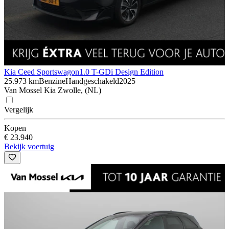
Kia Ceed Sportswagon
1.0 T-GDi Design Edition
25.973 km
Benzine
Handgeschakeld
2025
Van Mossel Kia Zwolle, (NL)
Vergelijk
Kopen
€ 23.940
Bekijk voertuig