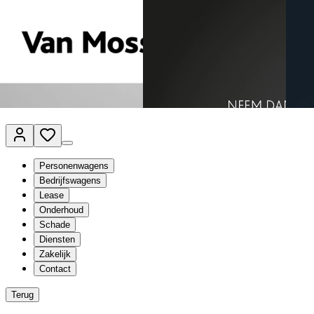
Van Mossel Automotive Group
Vestigingen
Werkplaatsplanner
Vacatures
Klantenservice
nl
- Nederlands
Personenwagens
Bedrijfswagens
Lease
Onderhoud
Schade
Diensten
Zakelijk
Contact
Terug