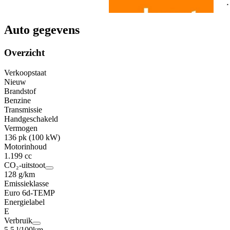
Auto gegevens
Overzicht
Verkoopstaat
Nieuw
Brandstof
Benzine
Transmissie
Handgeschakeld
Vermogen
136 pk (100 kW)
Motorinhoud
1.199 cc
CO₂-uitstoot
128 g/km
Emissieklasse
Euro 6d-TEMP
Energielabel
E
Verbruik
5,5 l/100km