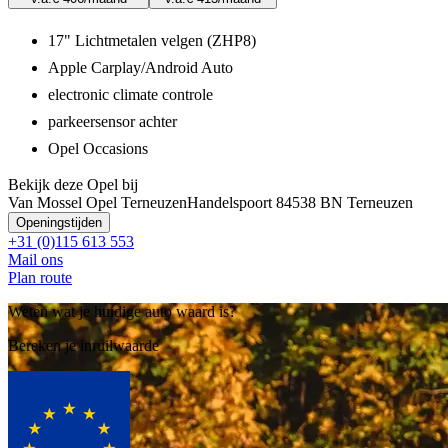
17" Lichtmetalen velgen (ZHP8)
Apple Carplay/Android Auto
electronic climate controle
parkeersensor achter
Opel Occasions
Bekijk deze Opel bij
Van Mossel Opel Terneuzen
Handelspoort 8
4538 BN Terneuzen
Openingstijden
+31 (0)115 613 553
Mail ons
Plan route
Weten wat je huidige auto waard is?
Bereken je inruilwaarde