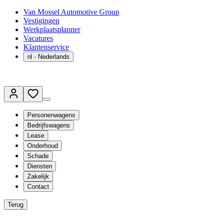
Van Mossel Automotive Group
Vestigingen
Werkplaatsplanner
Vacatures
Klantenservice
nl
- Nederlands
Personenwagens
Bedrijfswagens
Lease
Onderhoud
Schade
Diensten
Zakelijk
Contact
Terug