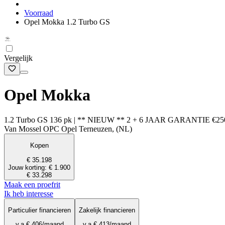
Voorraad
Opel Mokka 1.2 Turbo GS
Vergelijk
Opel Mokka
1.2 Turbo GS 136 pk | ** NIEUW ** 2 + 6 JAAR GARANTIE €2500 eu
Van Mossel OPC Opel Terneuzen, (NL)
Kopen
€ 35.198
Jouw korting: € 1.900
€ 33.298
Maak een proefrit
Ik heb interesse
Particulier financieren
Zakelijk financieren
v.a.
€ 406
/maand
v.a.
€ 413
/maand