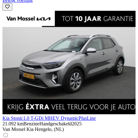
Bekijk voertuig
Kia Stonic
1.0 T-GDi MHEV DynamicPlusLine
21.092 km
Benzine
Handgeschakeld
2025
Van Mossel Kia Hengelo, (NL)