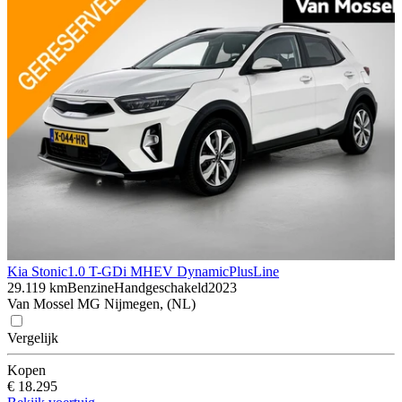
Kia Stonic
1.0 T-GDi MHEV DynamicPlusLine
29.119 km
Benzine
Handgeschakeld
2023
Van Mossel MG Nijmegen, (NL)
Vergelijk
Kopen
€ 18.295