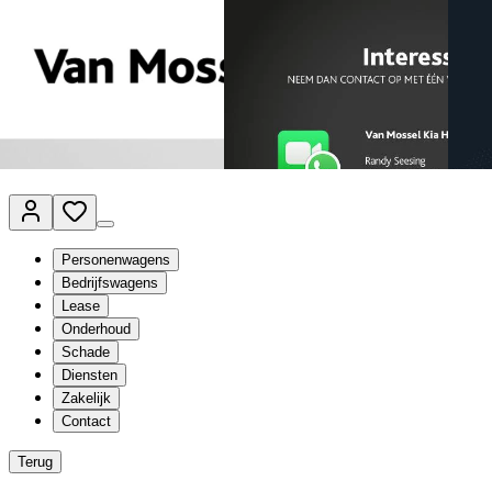
Van Mossel Automotive Group
Vestigingen
Werkplaatsplanner
Vacatures
Klantenservice
nl
- Nederlands
Personenwagens
Bedrijfswagens
Lease
Onderhoud
Schade
Diensten
Zakelijk
Contact
Terug