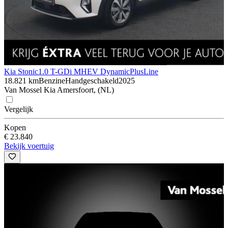
Kia Stonic
1.0 T-GDi MHEV DynamicPlusLine
18.821 km
Benzine
Handgeschakeld
2025
Van Mossel Kia Amersfoort, (NL)
Vergelijk
Kopen
€ 23.840
Bekijk voertuig