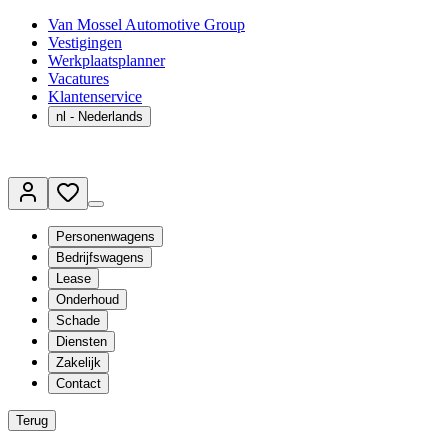
Van Mossel Automotive Group
Vestigingen
Werkplaatsplanner
Vacatures
Klantenservice
nl
- Nederlands
Personenwagens
Bedrijfswagens
Lease
Onderhoud
Schade
Diensten
Zakelijk
Contact
Terug