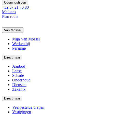
Openingstijden
+32 57 21 70 80
Mail ons
Plan route
Van Mossel
Mijn Van Mossel
Werken bij
Persmap
Direct naar
Aanbod
Lease
Schade
Onderhoud
Diensten
Zakelijk
Direct naar
Veelgestelde vragen
Vestigingen