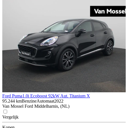
Ford Puma
1.0i Ecoboost 92kW Aut. Titanium X
95.244 km
Benzine
Automaat
2022
Van Mossel Ford Middelharnis, (NL)
Vergelijk
Kopen