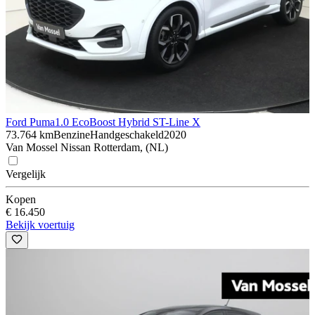
Ford Puma
1.0 EcoBoost Hybrid ST-Line X
73.764 km
Benzine
Handgeschakeld
2020
Van Mossel Nissan Rotterdam, (NL)
Vergelijk
Kopen
€ 16.450
Bekijk voertuig