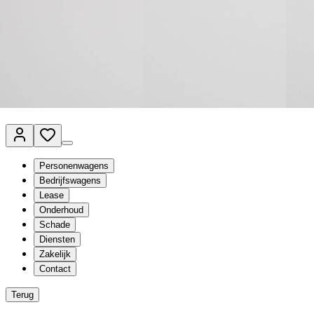
Van Mossel Automotive Group
Vestigingen
Werkplaatsplanner
Vacatures
Klantenservice
nl
- Nederlands
Personenwagens
Bedrijfswagens
Lease
Onderhoud
Schade
Diensten
Zakelijk
Contact
Terug