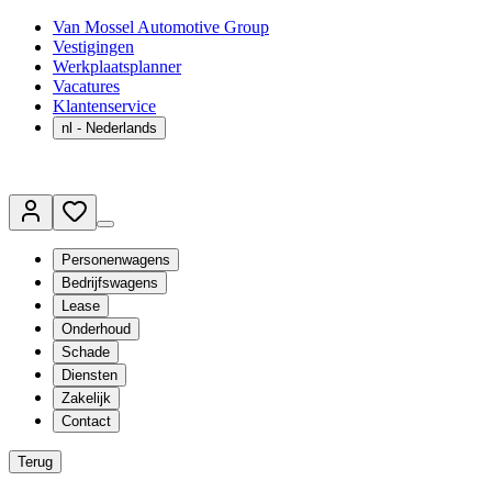
Van Mossel Automotive Group
Vestigingen
Werkplaatsplanner
Vacatures
Klantenservice
nl
- Nederlands
Personenwagens
Bedrijfswagens
Lease
Onderhoud
Schade
Diensten
Zakelijk
Contact
Terug