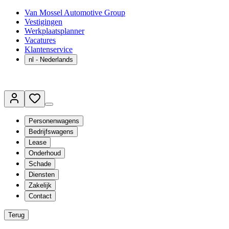
Van Mossel Automotive Group
Vestigingen
Werkplaatsplanner
Vacatures
Klantenservice
nl
- Nederlands
Personenwagens
Bedrijfswagens
Lease
Onderhoud
Schade
Diensten
Zakelijk
Contact
Terug