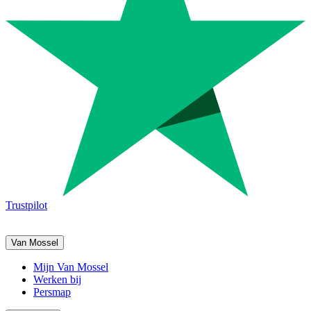
Trustpilot
Van Mossel
Mijn Van Mossel
Werken bij
Persmap