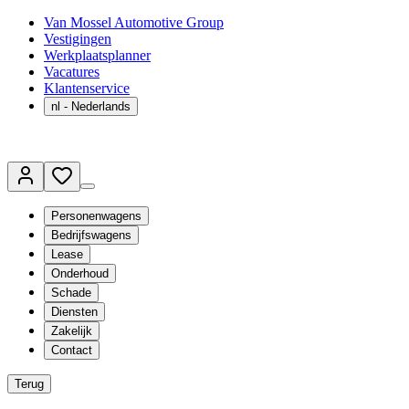
Van Mossel Automotive Group
Vestigingen
Werkplaatsplanner
Vacatures
Klantenservice
nl
- Nederlands
Personenwagens
Bedrijfswagens
Lease
Onderhoud
Schade
Diensten
Zakelijk
Contact
Terug