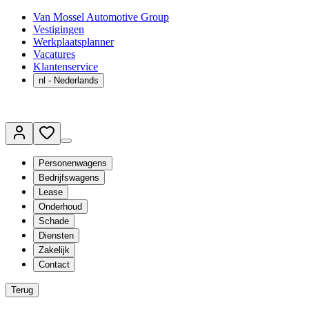
Van Mossel Automotive Group
Vestigingen
Werkplaatsplanner
Vacatures
Klantenservice
nl
- Nederlands
Personenwagens
Bedrijfswagens
Lease
Onderhoud
Schade
Diensten
Zakelijk
Contact
Terug