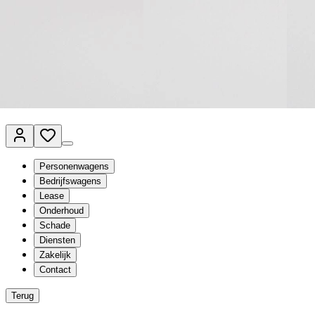
Van Mossel Automotive Group
Vestigingen
Werkplaatsplanner
Vacatures
Klantenservice
nl
- Nederlands
Personenwagens
Bedrijfswagens
Lease
Onderhoud
Schade
Diensten
Zakelijk
Contact
Terug