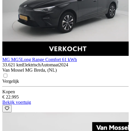
MG MG5
Long Range Comfort 61 kWh
33.621 km
Elektrisch
Automaat
2024
Van Mossel MG Breda, (NL)
Vergelijk
Kopen
€ 22.995
Bekijk voertuig