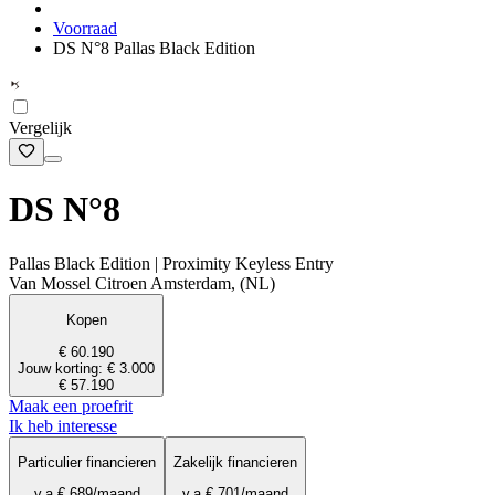
Voorraad
DS N°8 Pallas Black Edition
Vergelijk
DS N°8
Pallas Black Edition | Proximity Keyless Entry
Van Mossel Citroen Amsterdam, (NL)
Kopen
€ 60.190
Jouw korting: € 3.000
€ 57.190
Maak een proefrit
Ik heb interesse
Particulier financieren
Zakelijk financieren
v.a.
€ 689
/maand
v.a.
€ 701
/maand