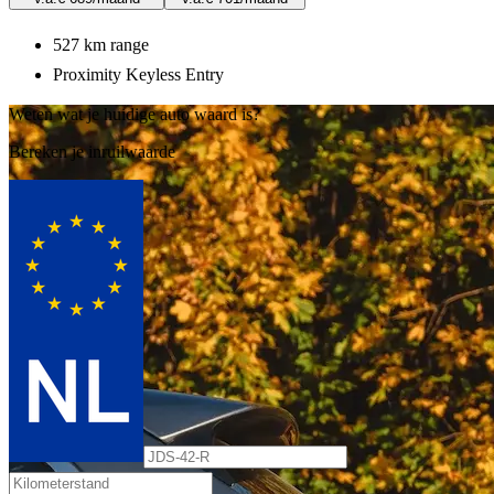
527 km range
Proximity Keyless Entry
Weten wat je huidige auto waard is?
Bereken je inruilwaarde