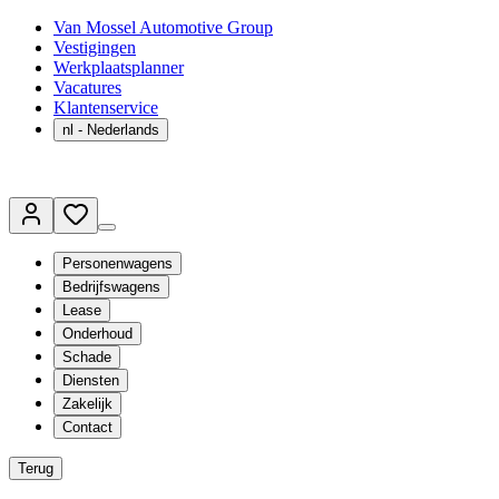
Van Mossel Automotive Group
Vestigingen
Werkplaatsplanner
Vacatures
Klantenservice
nl
- Nederlands
Personenwagens
Bedrijfswagens
Lease
Onderhoud
Schade
Diensten
Zakelijk
Contact
Terug