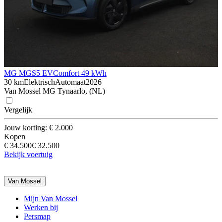
MG MGS5 EV
Comfort 49 kWh
30 km
Elektrisch
Automaat
2026
Van Mossel MG Tynaarlo, (NL)
Vergelijk
Jouw korting: € 2.000
Kopen
€ 34.500
€ 32.500
Bekijk voertuig
Van Mossel
Mijn Van Mossel
Werken bij
Persmap