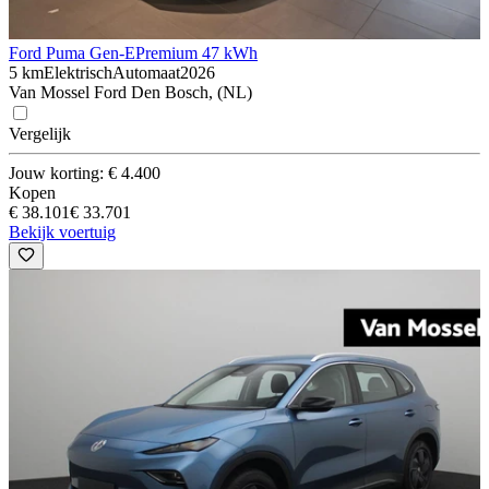
Ford Puma Gen-E
Premium 47 kWh
5 km
Elektrisch
Automaat
2026
Van Mossel Ford Den Bosch, (NL)
Vergelijk
Jouw korting: € 4.400
Kopen
€ 38.101
€ 33.701
Bekijk voertuig