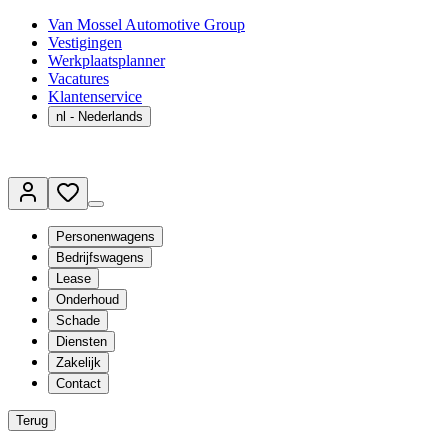
Van Mossel Automotive Group
Vestigingen
Werkplaatsplanner
Vacatures
Klantenservice
nl
- Nederlands
Personenwagens
Bedrijfswagens
Lease
Onderhoud
Schade
Diensten
Zakelijk
Contact
Terug