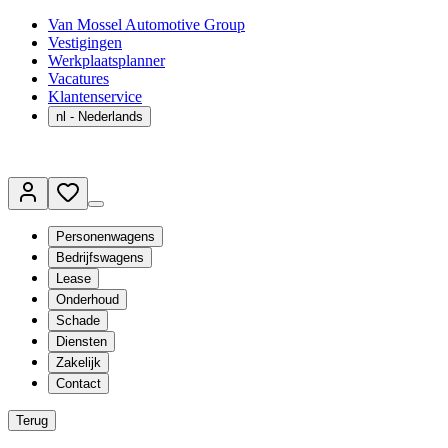
Van Mossel Automotive Group
Vestigingen
Werkplaatsplanner
Vacatures
Klantenservice
nl
- Nederlands
Personenwagens
Bedrijfswagens
Lease
Onderhoud
Schade
Diensten
Zakelijk
Contact
Terug