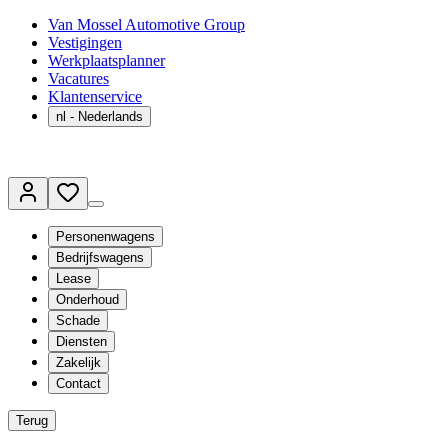
Van Mossel Automotive Group
Vestigingen
Werkplaatsplanner
Vacatures
Klantenservice
nl
- Nederlands
Personenwagens
Bedrijfswagens
Lease
Onderhoud
Schade
Diensten
Zakelijk
Contact
Terug