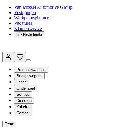
Van Mossel Automotive Group
Vestigingen
Werkplaatsplanner
Vacatures
Klantenservice
nl
- Nederlands
Personenwagens
Bedrijfswagens
Lease
Onderhoud
Schade
Diensten
Zakelijk
Contact
Terug