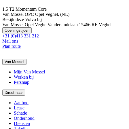
1.5 T2 Momentum Core
Van Mossel OPC Opel Veghel, (NL)
Bekijk deze Volvo bij
Van Mossel Opel Veghel
Vanderlandelaan 1
5466 RE Veghel
Openingstijden
+31 (0)413 331 212
Mail ons
Plan route
Van Mossel
Mijn Van Mossel
Werken bij
Persmap
Direct naar
Aanbod
Lease
Schade
Onderhoud
Diensten
Zakelijk