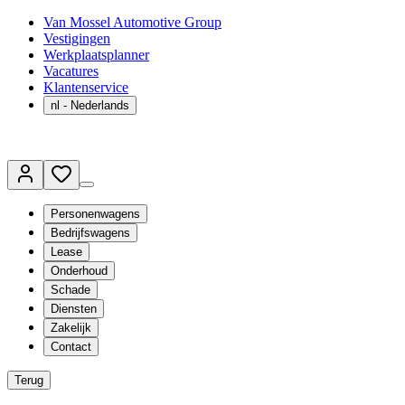
Van Mossel Automotive Group
Vestigingen
Werkplaatsplanner
Vacatures
Klantenservice
nl
- Nederlands
Personenwagens
Bedrijfswagens
Lease
Onderhoud
Schade
Diensten
Zakelijk
Contact
Terug