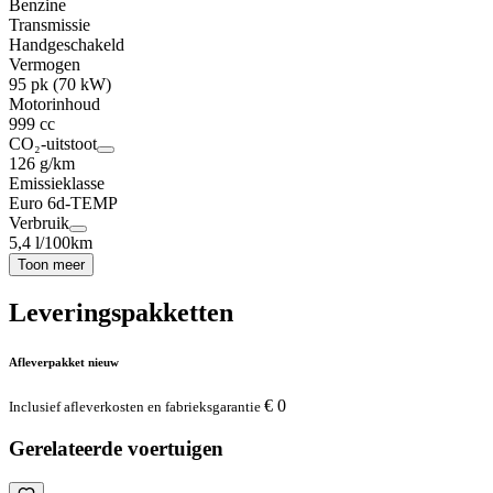
Benzine
Transmissie
Handgeschakeld
Vermogen
95 pk (70 kW)
Motorinhoud
999 cc
CO₂-uitstoot
126 g/km
Emissieklasse
Euro 6d-TEMP
Verbruik
5,4 l/100km
Toon meer
Leveringspakketten
Afleverpakket nieuw
€ 0
Inclusief afleverkosten en fabrieksgarantie
Gerelateerde voertuigen