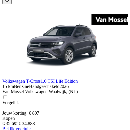
Volkswagen T-Cross
1.0 TSI Life Edition
15 km
Benzine
Handgeschakeld
2026
Van Mossel Volkswagen Waalwijk, (NL)
Vergelijk
Jouw korting: € 807
Kopen
€ 35.695
€ 34.888
Bekijk voertuig