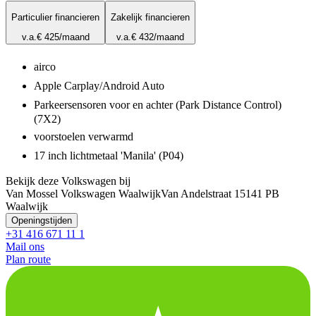
Particulier financieren
Zakelijk financieren
v.a.
€ 425
/maand
v.a.
€ 432
/maand
airco
Apple Carplay/Android Auto
Parkeersensoren voor en achter (Park Distance Control)
(7X2)
voorstoelen verwarmd
17 inch lichtmetaal 'Manila' (P04)
Bekijk deze Volkswagen bij
Van Mossel Volkswagen Waalwijk
Van Andelstraat 1
5141 PB
Waalwijk
Openingstijden
+31 416 671 11 1
Mail ons
Plan route