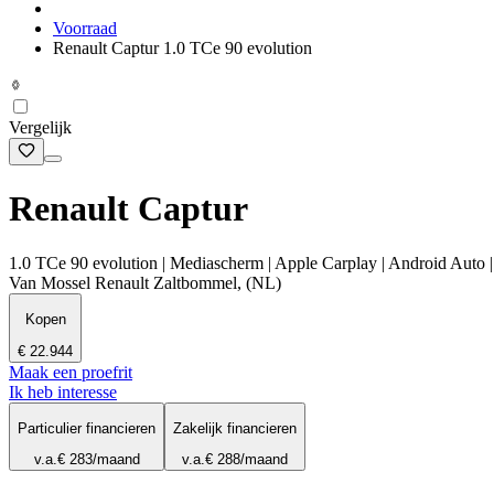
Voorraad
Renault Captur 1.0 TCe 90 evolution
Vergelijk
Renault Captur
1.0 TCe 90 evolution | Mediascherm | Apple Carplay | Android Auto |
Van Mossel Renault Zaltbommel, (NL)
Kopen
€ 22.944
Maak een proefrit
Ik heb interesse
Particulier financieren
Zakelijk financieren
v.a.
€ 283
/maand
v.a.
€ 288
/maand