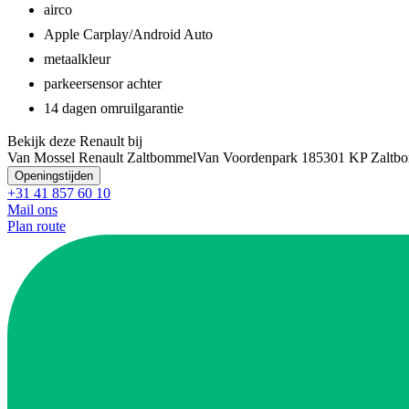
airco
Apple Carplay/Android Auto
metaalkleur
parkeersensor achter
14 dagen omruilgarantie
Bekijk deze Renault bij
Van Mossel Renault Zaltbommel
Van Voordenpark 18
5301 KP Zaltb
Openingstijden
+31 41 857 60 10
Mail ons
Plan route