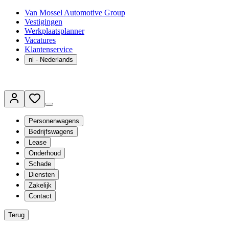
Van Mossel Automotive Group
Vestigingen
Werkplaatsplanner
Vacatures
Klantenservice
nl
- Nederlands
Personenwagens
Bedrijfswagens
Lease
Onderhoud
Schade
Diensten
Zakelijk
Contact
Terug