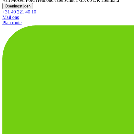
Van Mossel Ford Helmond
Varenschut 17J
5705 DK Helmond
Openingstijden
+31 49 221 40 10
Mail ons
Plan route