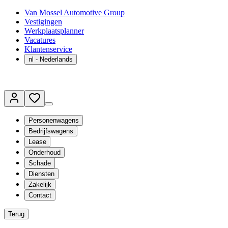
Van Mossel Automotive Group
Vestigingen
Werkplaatsplanner
Vacatures
Klantenservice
nl
- Nederlands
Personenwagens
Bedrijfswagens
Lease
Onderhoud
Schade
Diensten
Zakelijk
Contact
Terug