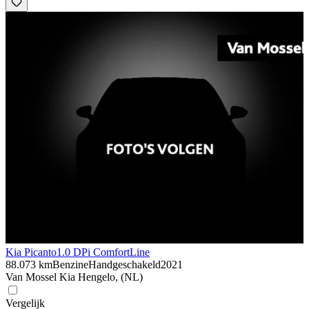
Kia Picanto
1.0 DPi ComfortLine
88.073 km
Benzine
Handgeschakeld
2021
Van Mossel Kia Hengelo, (NL)
Vergelijk