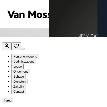
Van Mossel Automotive Group
Vestigingen
Werkplaatsplanner
Vacatures
Klantenservice
nl
- Nederlands
Personenwagens
Bedrijfswagens
Lease
Onderhoud
Schade
Diensten
Zakelijk
Contact
Terug