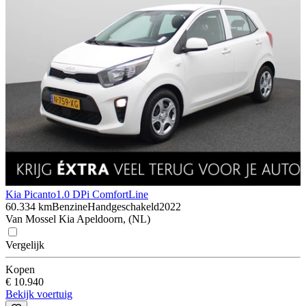
Kia Picanto
1.0 DPi ComfortLine
60.334 km
Benzine
Handgeschakeld
2022
Van Mossel Kia Apeldoorn, (NL)
Vergelijk
Kopen
€ 10.940
Bekijk voertuig