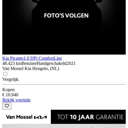
Kia Picanto
1.0 DPi ComfortLine
48.423 km
Benzine
Handgeschakeld
2021
Van Mossel Kia Hengelo, (NL)
Vergelijk
Kopen
€ 10.940
Bekijk voertuig