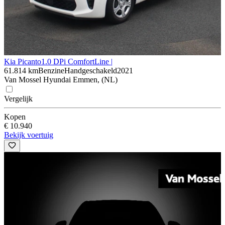
Kia Picanto
1.0 DPi ComfortLine |
61.814 km
Benzine
Handgeschakeld
2021
Van Mossel Hyundai Emmen, (NL)
Vergelijk
Kopen
€ 10.940
Bekijk voertuig