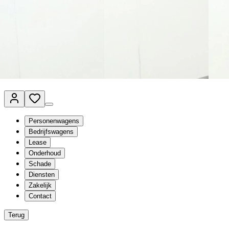
Van Mossel Automotive Group
Vestigingen
Werkplaatsplanner
Vacatures
Klantenservice
nl
- Nederlands
Personenwagens
Bedrijfswagens
Lease
Onderhoud
Schade
Diensten
Zakelijk
Contact
Terug