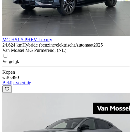
MG HS
1.5 PHEV Luxury
24.624 km
Hybride (benzine/elektrisch)
Automaat
2025
Van Mossel MG Purmerend, (NL)
Vergelijk
Kopen
€ 36.490
Bekijk voertuig