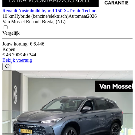
Renault Austral
mild hybrid 150 X-Tronic Techno
10 km
Hybride (benzine/elektrisch)
Automaat
2026
Van Mossel Renault Breda, (NL)
Vergelijk
Jouw korting: € 6.446
Kopen
€ 46.790
€ 40.344
Bekijk voertuig