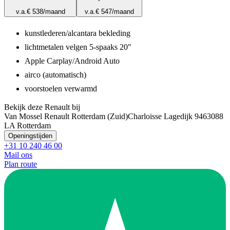
v.a.
€ 538
/maand
v.a.
€ 547
/maand
kunstlederen/alcantara bekleding
lichtmetalen velgen 5-spaaks 20"
Apple Carplay/Android Auto
airco (automatisch)
voorstoelen verwarmd
Bekijk deze Renault bij
Van Mossel Renault Rotterdam (Zuid)
Charloisse Lagedijk 946
3088
LA Rotterdam
Openingstijden
+31 10 240 46 00
Mail ons
Plan route