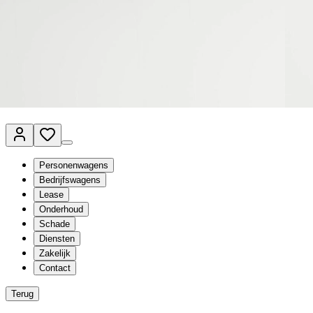
Van Mossel Automotive Group
Vestigingen
Werkplaatsplanner
Vacatures
Klantenservice
nl
- Nederlands
Personenwagens
Bedrijfswagens
Lease
Onderhoud
Schade
Diensten
Zakelijk
Contact
Terug