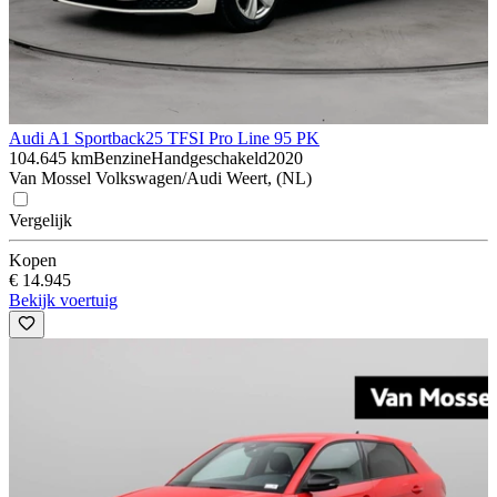
Audi A1 Sportback
25 TFSI Pro Line 95 PK
104.645 km
Benzine
Handgeschakeld
2020
Van Mossel Volkswagen/Audi Weert, (NL)
Vergelijk
Kopen
€ 14.945
Bekijk voertuig