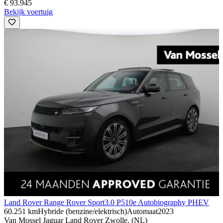
€ 93.945
Bekijk voertuig
Land Rover Range Rover Sport
3.0 P510e Autobiography PHEV
60.251 km
Hybride (benzine/elektrisch)
Automaat
2023
Van Mossel Jaguar Land Rover Zwolle, (NL)