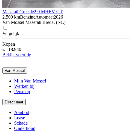
Maserati Grecale
2.0 MHEV GT
2.500 km
Benzine
Automaat
2026
Van Mossel Maserati Breda, (NL)
Vergelijk
Kopen
€ 118.940
Bekijk voertuig
Van Mossel
Mijn Van Mossel
Werken bij
Persmap
Direct naar
Aanbod
Lease
Schade
Onderhoud