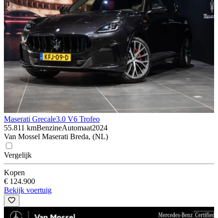
Maserati Grecale
3.0 V6 Trofeo
55.811 km
Benzine
Automaat
2024
Van Mossel Maserati Breda, (NL)
Vergelijk
Kopen
€ 124.900
Bekijk voertuig