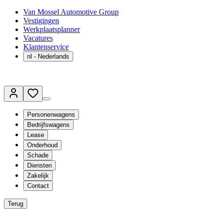
Van Mossel Automotive Group
Vestigingen
Werkplaatsplanner
Vacatures
Klantenservice
nl
- Nederlands
Personenwagens
Bedrijfswagens
Lease
Onderhoud
Schade
Diensten
Zakelijk
Contact
Terug