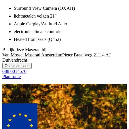
Surround View Camera (QXAH)
lichtmetalen velgen 21"
Apple Carplay/Android Auto
electronic climate controle
Heated front seats (Q452)
Bekijk deze Maserati bij
Van Mossel Maserati Amsterdam
Pieter Braaijweg 2
1114 AJ
Duivendrecht
Openingstijden
088 0014570
Plan route
Weten wat je huidige auto waard is?
Bereken je inruilwaarde