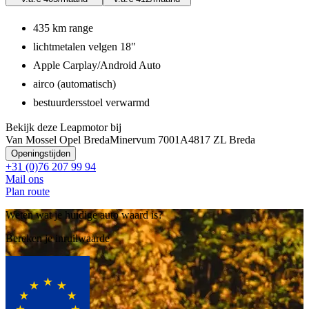
435 km range
lichtmetalen velgen 18"
Apple Carplay/Android Auto
airco (automatisch)
bestuurdersstoel verwarmd
Bekijk deze Leapmotor bij
Van Mossel Opel Breda
Minervum 7001A
4817 ZL Breda
Openingstijden
+31 (0)76 207 99 94
Mail ons
Plan route
Weten wat je huidige auto waard is?
Bereken je inruilwaarde