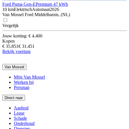
Ford Puma Gen-E
Premium 47 kWh
10 km
Elektrisch
Automaat
2026
Van Mossel Ford Middelharnis, (NL)
Vergelijk
Jouw korting: € 4.400
Kopen
€ 35.851
€ 31.451
Bekijk voertuig
Van Mossel
Mijn Van Mossel
Werken bij
Persmap
Direct naar
Aanbod
Lease
Schade
Onderhoud
Diensten