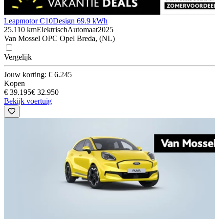
Leapmotor C10
Design 69.9 kWh
25.110 km
Elektrisch
Automaat
2025
Van Mossel OPC Opel Breda, (NL)
Vergelijk
Jouw korting: € 6.245
Kopen
€ 39.195
€ 32.950
Bekijk voertuig