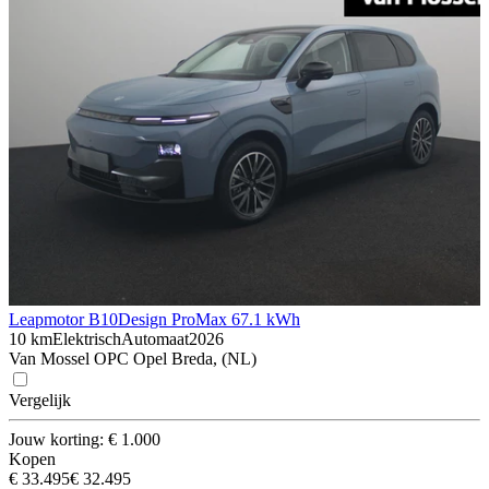
Leapmotor B10
Design ProMax 67.1 kWh
10 km
Elektrisch
Automaat
2026
Van Mossel OPC Opel Breda, (NL)
Vergelijk
Jouw korting: € 1.000
Kopen
€ 33.495
€ 32.495