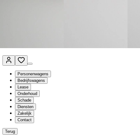
Van Mossel Automotive Group
Vestigingen
Werkplaatsplanner
Vacatures
Klantenservice
nl
- Nederlands
Personenwagens
Bedrijfswagens
Lease
Onderhoud
Schade
Diensten
Zakelijk
Contact
Terug